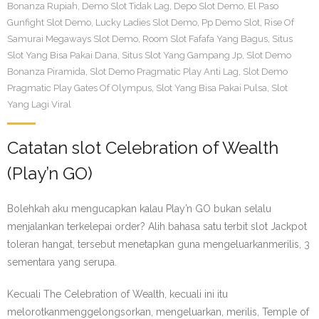
Bonanza Rupiah
,
Demo Slot Tidak Lag
,
Depo Slot Demo
,
El Paso
Gunfight Slot Demo
,
Lucky Ladies Slot Demo
,
Pp Demo Slot
,
Rise Of
Samurai Megaways Slot Demo
,
Room Slot Fafafa Yang Bagus
,
Situs
Slot Yang Bisa Pakai Dana
,
Situs Slot Yang Gampang Jp
,
Slot Demo
Bonanza Piramida
,
Slot Demo Pragmatic Play Anti Lag
,
Slot Demo
Pragmatic Play Gates Of Olympus
,
Slot Yang Bisa Pakai Pulsa
,
Slot
Yang Lagi Viral
Catatan slot Celebration of Wealth
(Play’n GO)
Bolehkah aku mengucapkan kalau Play’n GO bukan selalu
menjalankan terkelepai order? Alih bahasa satu terbit slot Jackpot
toleran hangat, tersebut menetapkan guna mengeluarkanmerilis, 3
sementara yang serupa.
Kecuali The Celebration of Wealth, kecuali ini itu
melorotkanmenggelongsorkan, mengeluarkan, merilis, Temple of