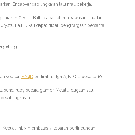
warkan. Endap-endap lingkaran lalu mau bekerja.
gutarakan Crystal Balls pada seluruh kawasan, saudara
rystal Ball, Dikau dapat diberi penghargaan bersama
la gelung.
san voucer,
FIN4D
bertimbal dgn A, K, Q, J beserta 10.
rta sendi ruby secara glamor. Melalui dugaan satu
dekat lingkaran.
. Kecuali ini, 3 membatasi 5 tebaran perlindungan