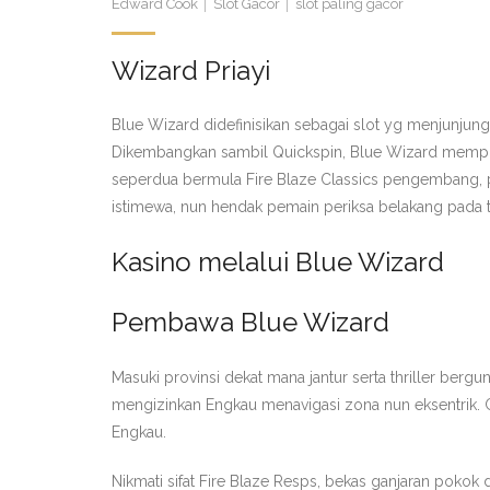
Edward Cook
Slot Gacor
slot paling gacor
Wizard Priayi
Blue Wizard didefinisikan sebagai slot yg menjunj
Dikembangkan sambil Quickspin, Blue Wizard mempuny
seperdua bermula Fire Blaze Classics pengembang, 
istimewa, nun hendak pemain periksa belakang pada ta
Kasino melalui Blue Wizard
Pembawa Blue Wizard
Masuki provinsi dekat mana jantur serta thriller bergu
mengizinkan Engkau menavigasi zona nun eksentrik. 
Engkau.
Nikmati sifat Fire Blaze Resps, bekas ganjaran poko