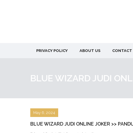
Skip
to
content
PRIVACY POLICY
ABOUT US
CONTACT
BLUE WIZARD JUDI ONL
May 6, 2024
BLUE WIZARD JUDI ONLINE JOKER >> PAND