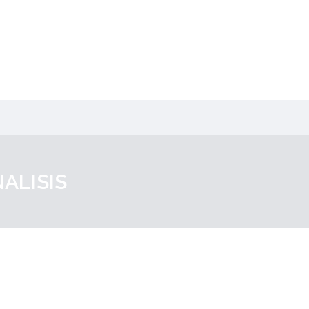
ALISIS