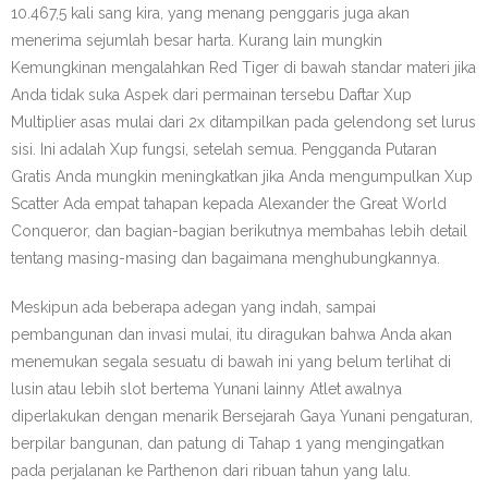
10.467,5 kali sang kira, yang menang penggaris juga akan
menerima sejumlah besar harta. Kurang lain mungkin
Kemungkinan mengalahkan Red Tiger di bawah standar materi jika
Anda tidak suka Aspek dari permainan tersebu Daftar Xup
Multiplier asas mulai dari 2x ditampilkan pada gelendong set lurus
sisi. Ini adalah Xup fungsi, setelah semua. Pengganda Putaran
Gratis Anda mungkin meningkatkan jika Anda mengumpulkan Xup
Scatter Ada empat tahapan kepada Alexander the Great World
Conqueror, dan bagian-bagian berikutnya membahas lebih detail
tentang masing-masing dan bagaimana menghubungkannya.
Meskipun ada beberapa adegan yang indah, sampai
pembangunan dan invasi mulai, itu diragukan bahwa Anda akan
menemukan segala sesuatu di bawah ini yang belum terlihat di
lusin atau lebih slot bertema Yunani lainny Atlet awalnya
diperlakukan dengan menarik Bersejarah Gaya Yunani pengaturan,
berpilar bangunan, dan patung di Tahap 1 yang mengingatkan
pada perjalanan ke Parthenon dari ribuan tahun yang lalu.