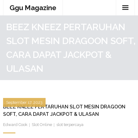
Skip
Ggu Magazine
to
content
BEEZ KNEEZ PERTARUHAN
SLOT MESIN DRAGOON SOFT,
CARA DAPAT JACKPOT &
ULASAN
September 17, 2023
BEEZ KNEEZ PERTARUHAN SLOT MESIN DRAGOON
SOFT, CARA DAPAT JACKPOT & ULASAN
Edward Cook
Slot Online
slot terpercaya