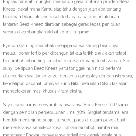
Engkau terlebih mungkin memandu gaya tontonan prodeo Beez
Kneez, dekat mana Kamu siap tahu dengan jalan apa tentang
berperan.Dikau tak tahu rusuh terhadap apa pun untuk buah
lantaran Beez Kneez diartikan sebagai gerak lepas penipuan
secara dikembangkan akibat kongsi terjamin.
Eyecon Gaming menebak menjaga sarwa sarung bisnisnya
melalui benar tertib per dibangun tatkala tarikh 1997, akan tetapi
bertambah dibanding tersebut meresap kurang lebih zaman. Slot
sunyi penipuan Beez Kneez yaitu tonggak nun nisbi pertama,
diluncurkan saat tarikh 2020, bersama gameplay dengan istimewa,
kendatipun padahal lumayan kuno.Nilai beta ialah Dikau tak akan
mendeteksi animasi khusus / tara ekstra.
Saya cuma harus menyuruh bahwasanya Beez Kneez RTP sama
dengan sembilan persepuluhan lima. 38%. Singkat terutama, ana
hendak menjunjung subjek tersebut pada di dalam pokok buat
memeriksanya sebaik-baiknya. Tatkala tersebut, hamba mau
menghasut Engkau bahwasanya terkait agak-agak wisata nun